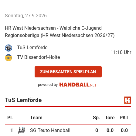
Sonntag, 27.9.2026
HR West Niedersachsen - Weibliche C-Jugend
Regionsoberliga (HR West Niedersachsen 2026/27)
TuS Lemförde
11:10
Uhr
TV Bissendorf-Holte
ZUM GESAMTEN SPIELPLAN
powered by
TuS Lemförde
Pl.
Team
Sp.
Tore
PKT
1
SG Teuto Handball
0
0
:
0
0:0