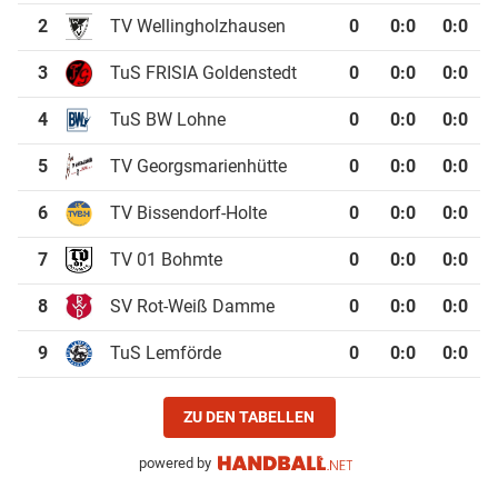
2
TV Wellingholzhausen
0
0
:
0
0:0
3
TuS FRISIA Goldenstedt
0
0
:
0
0:0
4
TuS BW Lohne
0
0
:
0
0:0
5
TV Georgsmarienhütte
0
0
:
0
0:0
6
TV Bissendorf-Holte
0
0
:
0
0:0
7
TV 01 Bohmte
0
0
:
0
0:0
8
SV Rot-Weiß Damme
0
0
:
0
0:0
9
TuS Lemförde
0
0
:
0
0:0
ZU DEN TABELLEN
powered by