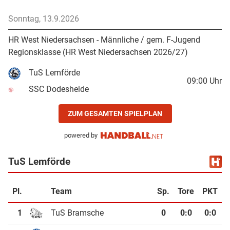
Sonntag, 13.9.2026
HR West Niedersachsen - Männliche / gem. F-Jugend
Regionsklasse (HR West Niedersachsen 2026/27)
TuS Lemförde
09:00
Uhr
SSC Dodesheide
ZUM GESAMTEN SPIELPLAN
powered by
TuS Lemförde
Pl.
Team
Sp.
Tore
PKT
1
TuS Bramsche
0
0
:
0
0:0