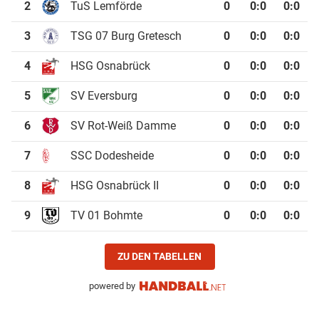
2
TuS Lemförde
0
0
:
0
0:0
3
TSG 07 Burg Gretesch
0
0
:
0
0:0
4
HSG Osnabrück
0
0
:
0
0:0
5
SV Eversburg
0
0
:
0
0:0
6
SV Rot-Weiß Damme
0
0
:
0
0:0
7
SSC Dodesheide
0
0
:
0
0:0
8
HSG Osnabrück II
0
0
:
0
0:0
9
TV 01 Bohmte
0
0
:
0
0:0
ZU DEN TABELLEN
powered by